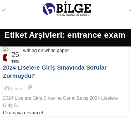
Etiket Arşivleri: entrance exam
25
EĞITIM
TEM
2024 Liselere Giriş Sınavında Sorular
Zormuydu?
18.719
Imran
2024 Liselere Giriş Sınavına Genel Bakış 2024 Liselere
Giriş S...
Okumaya devam et