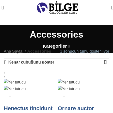
Accessories
Kategoriler
Ana Sayfa
Accessories
3 sonucun tümü gösteriliyor
Kenar çubuğunu göster
Henectus tincidunt
Ornare auctor