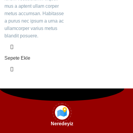
mus a aptent ullam corper
metus accumsan. Habitasse
a purus nec ipsum a urna ac
ullamcorper varius metus
blandit posuere.
Sepete Ekle
Neredeyiz