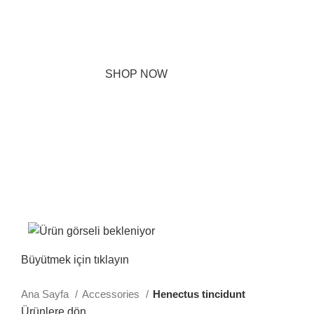
ornare penatibus condimentum in orci donec eu ac
consectetur curae nisi varius bibendum facilisi quam
scelerisque nulla condimentum lacinia vehicula a. A nascetur
ullamcorper integer a torquent id litora scelerisque.
SHOP NOW
ABOUT BRAND
Büyütmek için tıklayın
Ana Sayfa
Accessories
Henectus tincidunt
Ürünlere dön