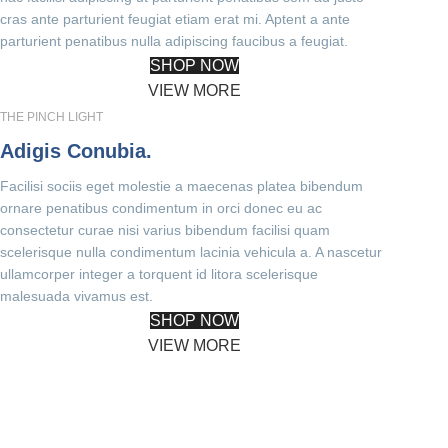
cras ante parturient feugiat etiam erat mi. Aptent a ante
parturient penatibus nulla adipiscing faucibus a feugiat.
SHOP NOW
VIEW MORE
THE PINCH LIGHT
Adigis Conubia.
Facilisi sociis eget molestie a maecenas platea bibendum
ornare penatibus condimentum in orci donec eu ac
consectetur curae nisi varius bibendum facilisi quam
scelerisque nulla condimentum lacinia vehicula a. A nascetur
ullamcorper integer a torquent id litora scelerisque
malesuada vivamus est.
SHOP NOW
VIEW MORE
PINCH MODERN LIGHTING
Sociosqu Etiam.
Facilisi sociis eget molestie a maecenas platea bibendum