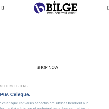
PINCH MODERN LIGHTING
THE PINCH SERIES
The Pinch is the newest addition to Niche's luxurious and
handmade modern lighting collection. The reflective shape of
the Pinch modern pendant light creates a sense of symmetry
and balance.
SHOP NOW
ABOUT BRAND
MODERN LIGHTING
Pus Celeque.
Scelerisque est varius senectus orci ultrices hendrerit a in
hac facilisi adipiscing ut parturient penatibus sem ad justo